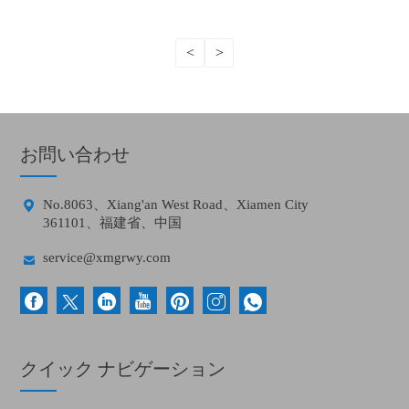
<
>
お問い合わせ

No.8063、Xiang'an West Road、Xiamen City
361101、福建省、中国

service@xmgrwy.com
クイック ナビゲーション