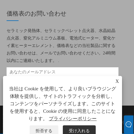
価格表のお問い合わせ
セラミック発熱体、セラミックペレット点火器、水晶結晶
点火器、窒化アルミニウム基板、電池式ヒーター、窒化ケ
イ素ヒーターエレメント、価格表などの当社製品に関する
お問い合わせは、メールでお問い合わせください。24時間
以内にご連絡いたします。 .
X
当社は Cookie を使用して、より良いブラウジング
体験を提供し、サイトのトラフィックを分析し、
コンテンツをパーソナライズします。このサイト
を使用すると、Cookie の使用に同意したことにな
Copyright©2022 Xiamen Green
Links
Sitemap
RSS
ります。
プライバシーポリシー
Way Electronic Technology Co.、
XML
プライバシーポリ
Ltd。
シー
拒否する
受け入れる