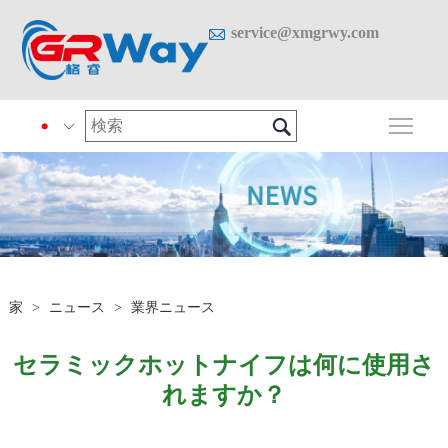

service@xmgrwy.com

メイ

家
>
ニュース
>
業界ニュース
セラミックホットナイフは何に使用さ
れますか？