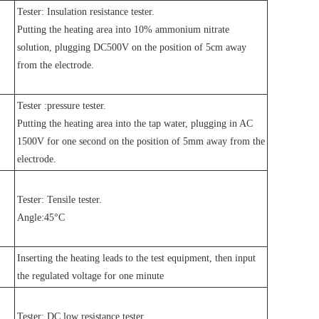
Tester: Insulation resistance tester.
Putting the heating area into 10% ammonium nitrate
solution, plugging DC500V on the position of 5cm away
from the electrode.
Tester :pressure tester.
Putting the heating area into the tap water, plugging in AC
1500V for one second on the position of 5mm away from the
electrode.
Tester: Tensile tester.
Angle:45°C
Inserting the heating leads to the test equipment, then input
the regulated voltage for one minute
Tester: DC low resistance tester