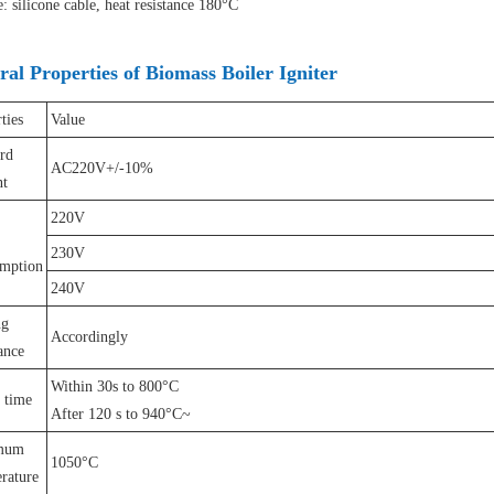
: silicone cable, heat resistance 180°C
al Properties of Biomass Boiler Igniter
ties
Value
rd
AC220V+/-10%
nt
220V
230V
mption
240V
ng
Accordingly
ance
Within 30s to 800°C
 time
After 120 s to 940°C~
mum
1050°C
rature