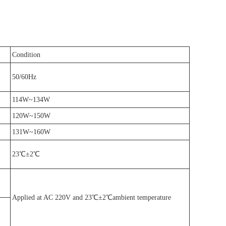
Condition
50/60Hz
114W~134W
120W~150W
131W~160W
23℃±2℃
Applied at AC 220V and 23℃±2℃ambient temperature