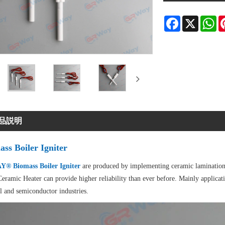
Facebook
X
Wh
品説明
ss Boiler Igniter
® Biomass Boiler Igniter
are produced by implementing ceramic lamination 
eramic Heater can provide higher reliability than ever before. Mainly applicati
l and semiconductor industries.