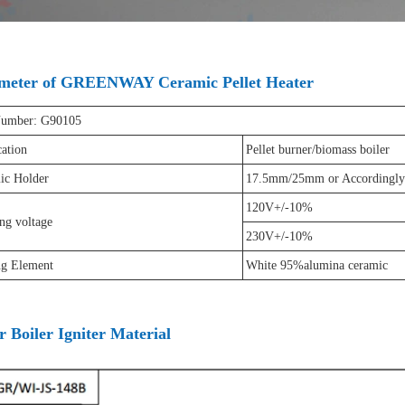
meter of GREENWAY Ceramic Pellet Heater
Number: G90105
ation
Pellet burner/biomass boiler
ic Holder
17.5mm/25mm or Accordingly
120V+/-10%
ng voltage
230V+/-10%
ng Element
White 95%alumina ceramic
r Boiler Igniter Material