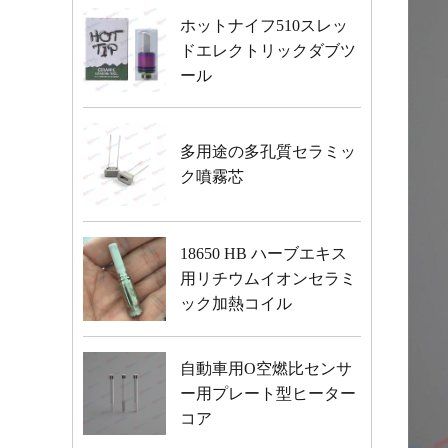
ホットナイフ510スレッ
ドエレクトリックダブツ
ール
多用途の多孔質セラミッ
ク噴霧芯
18650 HB ハーブエキス
用リチウムイオンセラミ
ック加熱コイル
自動車用O空燃比センサ
ー用プレート型ヒーター
コア