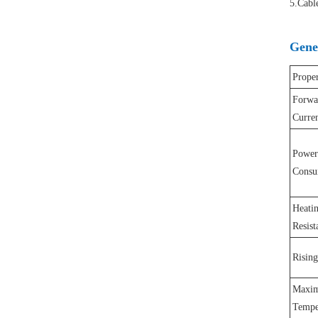
5.Cable
Gener
Proper
Forwa
Curre
Power
Consu
Heati
Resist
Rising
Maxi
Tempe