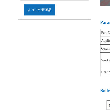
すべての新製品
Para
Part 
Applic
Ceram
Worki
Heati
Boile