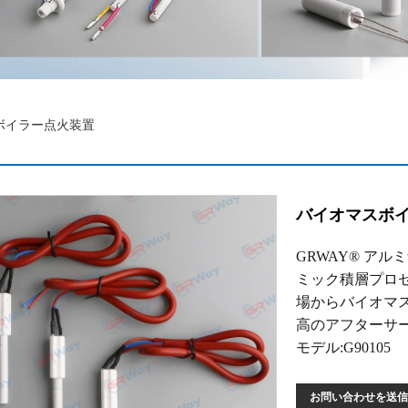
ボイラー点火装置
バイオマスボ
GRWAY® ア
ミック積層プロ
場からバイオマ
高のアフターサ
モデル:G90105
お問い合わせを送信