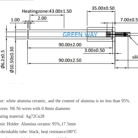
ter: white alumina ceramic, and the content of alumina is no less than 95%.
wires: N6 Ni-wires with 0.8mm diameter.
azing material: Ag72Cu28
mic Holder: Alumina ceramic 95%,17.5mm
shrinkable tube: black; heat resistance180°C