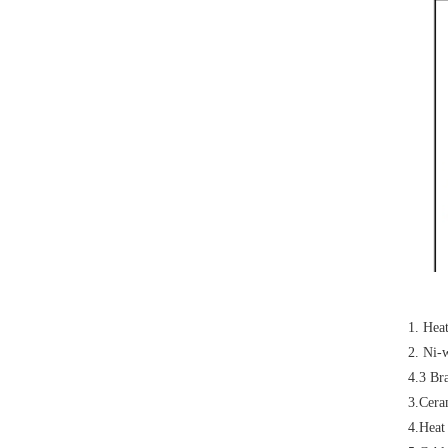
1. Hea
2. Ni-
4.3 Br
3.Cera
4.Heat 