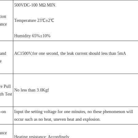
500VDC-100 MΩ MIN.
tion
Temperature 23℃±2℃
ance
Humidity 65%±10%
tand
AC1500V,for one second, the leak current should less than 5mA
e
e Pull
No less than 3.0Kgf
th Test
-on
Input the setting voltage for one minutes, no these phenomenon will
occur such as no heat, uneven heat and explosion.
ance
Heating resistance: Accordingly