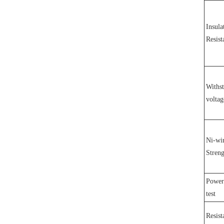
Insula
Resist
Withs
voltag
Ni-wir
Streng
Power
test
Resist