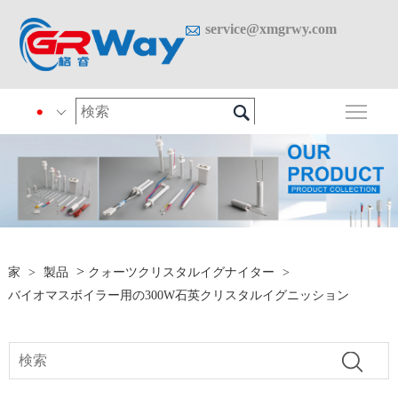

service@xmgrwy.com

メイ

>
家
>
製品
クォーツクリスタルイグナイター
>
バイオマスボイラー用の300W石英クリスタルイグニッション