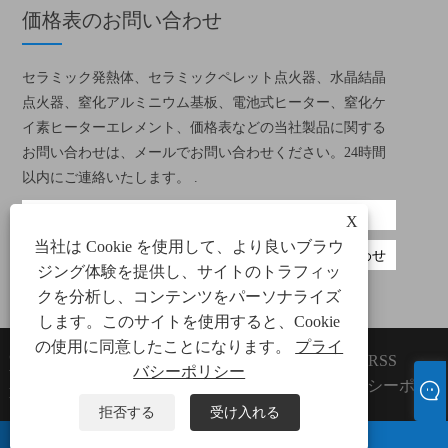
価格表のお問い合わせ
セラミック発熱体、セラミックペレット点火器、水晶結晶
点火器、窒化アルミニウム基板、電池式ヒーター、窒化ケ
イ素ヒーターエレメント、価格表などの当社製品に関する
お問い合わせは、メールでお問い合わせください。24時間
以内にご連絡いたします。 .
X
当社は Cookie を使用して、より良いブラウ
ジング体験を提供し、サイトのトラフィッ
クを分析し、コンテンツをパーソナライズ
します。このサイトを使用すると、Cookie
の使用に同意したことになります。
プライ
Copyright©2022 Xiamen Green
Links
Sitemap
RSS
バシーポリシー
Way Electronic Technology Co.、
XML
プライバシーポリ
Ltd。
シー
拒否する
受け入れる
ワッツアップ
Eメール