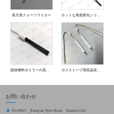
長方形クォーツライター
ホットな表面窒化シリコンSI3N4スイミングプール用のイグネター
固体燃料ボイラーの高温SIC加熱要素
ガスストーブ用高温表面窒化ケイ素点火装置
お問い合わせ

No.8063、Xiang'an West Road、Xiamen City