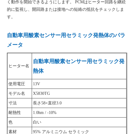
く動作を開始できるようにします。 PCMはヒーター回路を継続
的に監視し、開回路または接地への短絡の抵抗をチェックしま
す。
自動車用酸素センサー用セラミック発熱体のパラ
メータ
自動車用酸素センサー用セラミック発
ヒーター名
熱体
使用電圧
13V
モデル名
X5830TG
寸法
長さ58×直径3.0
耐熱性
1.0hm / -10%
色
白い
素材
95% アルミニウム セラミック