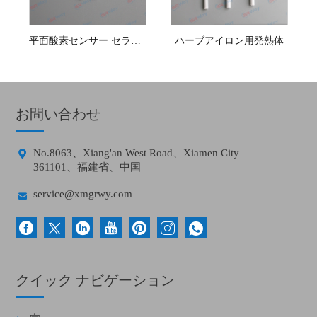
平面酸素センサー セラミック発熱体
ハーブアイロン用発熱体
お問い合わせ

No.8063、Xiang'an West Road、Xiamen City
361101、福建省、中国

service@xmgrwy.com
クイック ナビゲーション