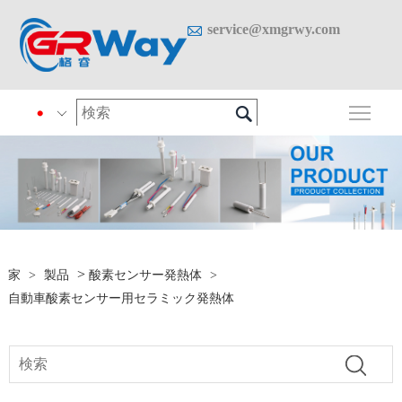

service@xmgrwy.com

メイ

>
家
>
製品
酸素センサー発熱体
>
自動車酸素センサー用セラミック発熱体