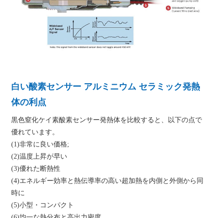
白い酸素センサー アルミニウム セラミック発熱
体の利点
黒色窒化ケイ素酸素センサー発熱体を比較すると、以下の点で
優れています。
(1)非常に良い価格;
(2)温度上昇が早い
(3)優れた断熱性
(4)エネルギー効率と熱伝導率の高い超加熱を内側と外側から同
時に
(5)小型・コンパクト
(6)均一な熱分布と高出力密度。