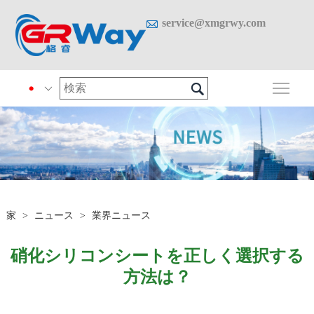

service@xmgrwy.com

メイ

家
>
ニュース
>
業界ニュース
硝化シリコンシートを正しく選択する
方法は？