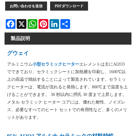
お問い合わせを送信
PDFダウンロード
Facebook
X
WhatsApp
Pinterest
LinkedIn
Share
製品説明
グウェイ
アルミニウム
小型セラミックヒーター
エレメントは主にAl2O3
でできており、セラミックシートに加熱層を印刷し、1600℃以
上の高温で焼結することによって製造されています。セラミッ
クヒーターは、電流が流れると発熱します。800℃まで温度を上
げることができます。 30 秒以内に摂氏 30 度まで上昇します。
メタル セラミック ヒーター コアには、優れた耐性、ノイズレ
ス、必要なすべてのヒート セットでの有用性など、多くのメリ
ットがあります。
95% Al2O3 アルミナ セラミックの材料特性