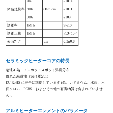
20â
€1014
体積抵抗率
300â
Ohm.cm
€1011
500â
€109
誘電率
1MHz
9½10
誘電正接
1MHz
△3×10-4
表面粗さ
μm
0.3±0.8
セラミックヒーターコアの特長
急速加熱、ノンホットスポット温度分布
優れた絶縁性（漏れ電流は
EU RoHS に完全に準拠しています (鉛、カドミウム、水銀、六
価クロム、PCBS、およびその他の有害物質は含まれていませ
ん)。
アルミヒーターエレメントのパラメータ