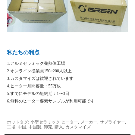
私たちの利点
1.アルミセラミック発熱体工場
2.オンライン従業員150~200人以上
3.カスタマイズは歓迎されています
4.ヒーター月間容量：55万枚
5.すでにモデルの短納期：1〜3日
6.無料のヒーター要素サンプルが利用可能です
ホットタグ: 小型セラミック ヒーター, メーカー, サプライヤー,
工場, 中国, 中国製, 卸売, 購入, カスタマイズ