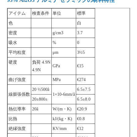
アイテム
検査条件
単位
標準
色
白
密度
g/cm3
3.7
吸水
%
0
平均粒度
μm
3½5
硬度
負荷 4.9N
GPa
€15
4.9N
曲げ強度
MPa
€274
20 ½500â
6.5±7.5
線膨張係数
1×10-6mm/â
20±800±
6.5±8.0
熱伝導率
20â
W/(m・K)
€20.9
比熱
kJ/(kg・K)
€0.8
絶縁強度
KV/mm
€12