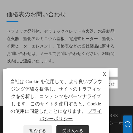
価格表のお問い合わせ
セラミック発熱体、セラミックペレット点火器、水晶結晶
点火器、窒化アルミニウム基板、電池式ヒーター、窒化ケ
イ素ヒーターエレメント、価格表などの当社製品に関する
お問い合わせは、メールでお問い合わせください。24時間
以内にご連絡いたします。 .
X
当社は Cookie を使用して、より良いブラウ
ジング体験を提供し、サイトのトラフィッ
クを分析し、コンテンツをパーソナライズ
します。このサイトを使用すると、Cookie
の使用に同意したことになります。
プライ
Copyright©2022 Xiamen Green
Links
Sitemap
RSS
バシーポリシー
Way Electronic Technology Co.、
XML
プライバシーポリ
Ltd。
シー
拒否する
受け入れる