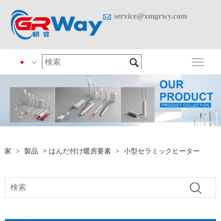

service@xmgrwy.com

メイ

>
家
>
製品
はんだ付け暖房要素
>
小型セラミックヒーター